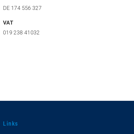
DE 174 556 327
VAT
019 238 41032
Links