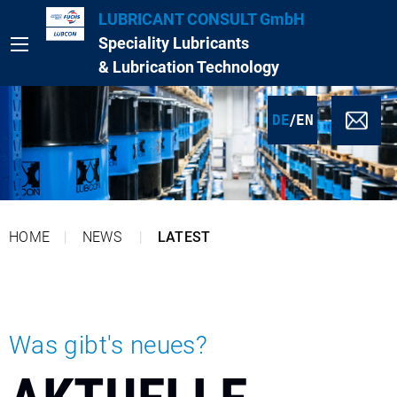
LUBRICANT CONSULT GmbH
Speciality Lubricants
& Lubrication Technology
/
DE
EN
HOME
NEWS
LATEST
Was gibt's neues?